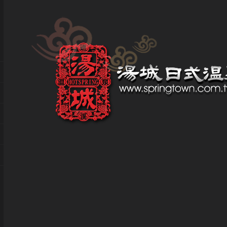
客服留言 │ GUESTBOOK
歡迎大家留言討論，我們將盡快回覆您的問題及留言，若還有不足
若有不適當的留言內容，將會予以刪除，敬請見諒，謝謝！...
HOME
最新訊息
湯城簡介
服務設施
交通位置
預約資訊
客