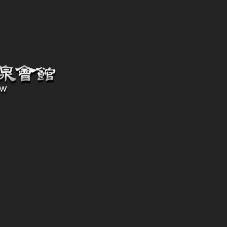
之處，歡迎來電告知 ~ 站內
服留言
©
© 礁溪湯城日式溫泉會